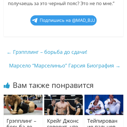
получаешь за это черный пояс? Это не по мне.”
Подпишись на @MAD_BJJ
←
Грэпплинг – борьба до сдачи!
Марсело “Марселиньо” Гарсия Биография
→
Вам также понравится
Грэпплинг –
Крейг Джонс
Тейпирован
борьба до
говорит, что
ие пальцев