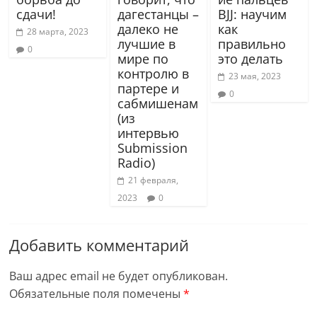
сдачи!
дагестанцы –
BJJ: научим
далеко не
как
28 марта, 2023
лучшие в
правильно
0
мире по
это делать
контролю в
23 мая, 2023
партере и
0
сабмишенам
(из
интервью
Submission
Radio)
21 февраля,
2023
0
Добавить комментарий
Ваш адрес email не будет опубликован.
Обязательные поля помечены
*