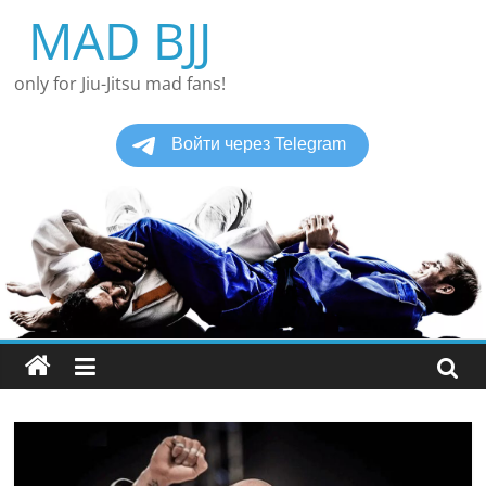
Перейти
MAD BJJ
к
содержимому
only for Jiu-Jitsu mad fans!