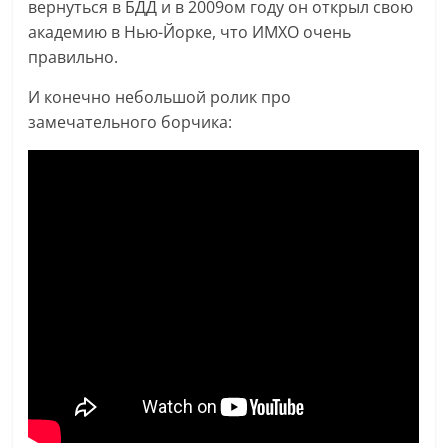
вернуться в БДД и в 2009ом году он открыл свою
академию в Нью-Йорке, что ИМХО очень
правильно.
И конечно небольшой ролик про
замечательного борчика: