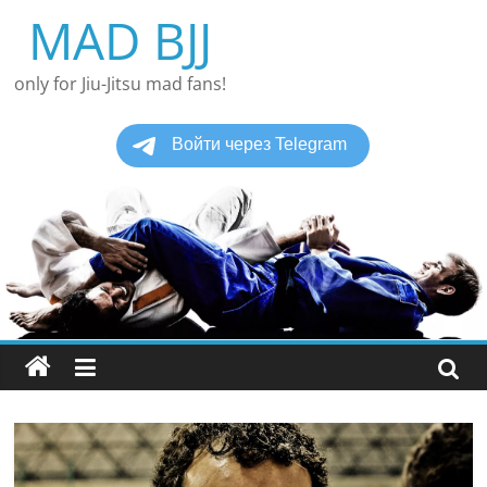
Перейти
MAD BJJ
к
содержимому
only for Jiu-Jitsu mad fans!