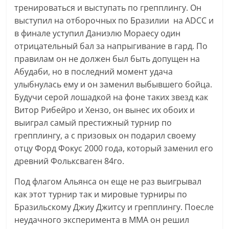
тренироваться и выступать по грепплингу. Он
выступил на отборочных по Бразилии на ADCC и
в финале уступил Даниэлю Мораесу один
отрицательный бал за напрыгивание в гард. По
правилам он не должен был быть допущен на
Абудаби, но в последний момент удача
улыбнулась ему и он заменил выбывшего бойца.
Будучи серой лошадкой на фоне таких звезд как
Витор Pибейро и Хензо, он вынес их обоих и
выиграл самый престижный турнир по
грепплингу, а с призовых он подарил своему
отцу Форд Фокус 2000 года, который заменил его
древний Фольксваген 84го.
Под флагом Альянса он еще не раз выигрывал
как этот турнир так и мировые турниры по
Бразильскому Джиу Джитсу и грепплингу. Поесле
неудачного эксперимента в ММА он решил