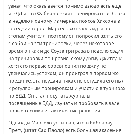
узнал, что оказывается помимо дзюдо есть еще
и БДД и что Фабиано ездит тренироваться 3 раза
в неделю к одному из черных поясов Хиксона в
соседний город. Марсело хотелось идти по
стопам учителя, поэтому он попросил взять его
с собой на эти тренировки, через некоторое
время он как и де Соуза три раза в неделю ездил
на тренировки по Бразильскому Джиу Джитсу. И
хотя его первые соревновния по джиу не
увенчались успехом, он проиграл в первом же
поединке, эта неудача никак не остудила его пыл
к регулярным тренировкам и участию в турнирах
по БДД. Он стал покупать журналы,
посвященные БДД, изучать и пробовать в зале
новые техники и тактические решения.
Однажды Марсело услышал, что в Рибейрау
Прету (штат Сао Паоло) есть большая академия