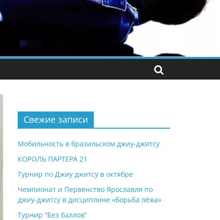
Свежие записи
Мобильность в бразильском джиу-джитсу
КОРОЛЬ ПАРТЕРА 21
Турнир по Джиу джитсу в октябре
Чемпионат и Первенство Ярославля по
джиу-джитсу в дисциплине «борьба лёжа»
Турнир “Без баллов”