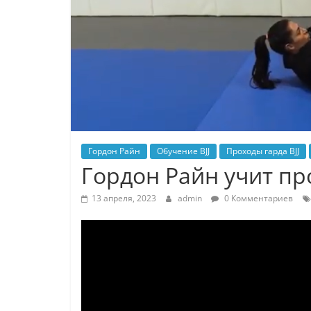
Гордон Райн
Обучение BJJ
Проходы гарда BJJ
Гордон Райн учит пр
13 апреля, 2023
admin
0 Комментариев