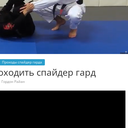
Проходы спайдер гарда
оходить спайдер гард
Гордон Райан