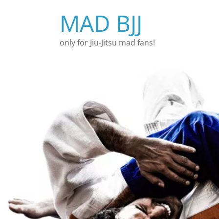
Перейти
MAD BJJ
к
содержимому
only for Jiu-Jitsu mad fans!