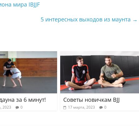
она мира IBJJF
5 интересных выходов из маунта
→
дауна за 6 минут!
Советы новичкам BJJ
, 2023
0
17 марта, 2023
0