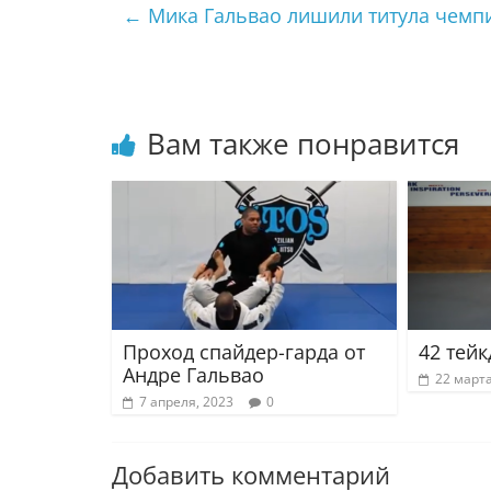
←
Мика Гальвао лишили титула чемпи
Вам также понравится
Проход спайдер-гарда от
42 тейк
Андре Гальвао
22 марта
7 апреля, 2023
0
Добавить комментарий