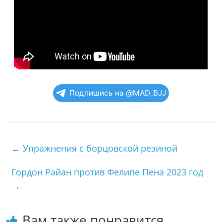
Подпишись на @MAD_BJJ
←
Упражнения с борцовской резиной
Гордон Райан против Фелипе Пена 2023 год
→
Вам также понравится