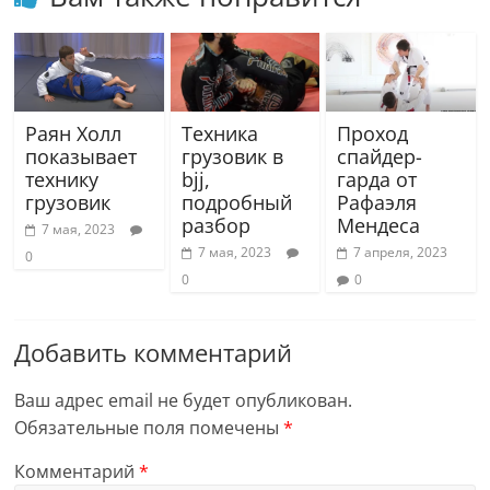
Раян Холл
Техника
Проход
показывает
грузовик в
спайдер-
технику
bjj,
гарда от
грузовик
подробный
Рафаэля
разбор
Мендеса
7 мая, 2023
7 мая, 2023
7 апреля, 2023
0
0
0
Добавить комментарий
Ваш адрес email не будет опубликован.
Обязательные поля помечены
*
Комментарий
*