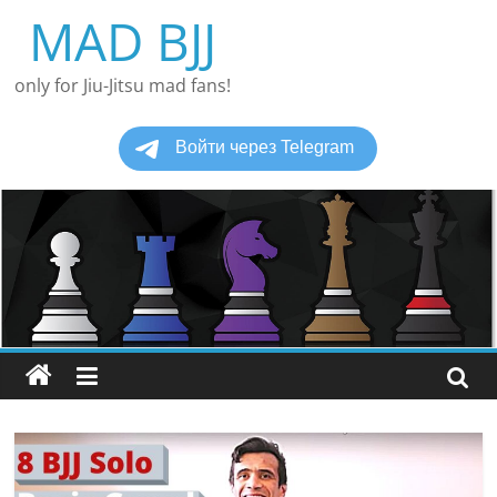
Перейти
MAD BJJ
к
содержимому
only for Jiu-Jitsu mad fans!