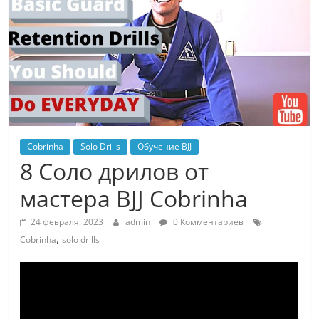
Cobrinha
Solo Drills
Обучение BJJ
8 Соло дрилов от
мастера BJJ Cobrinha
24 февраля, 2023
admin
0 Комментариев
,
Cobrinha
solo drills