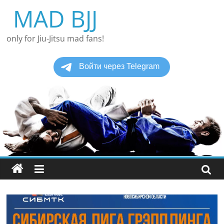
Перейти
MAD BJJ
к
содержимому
only for Jiu-Jitsu mad fans!