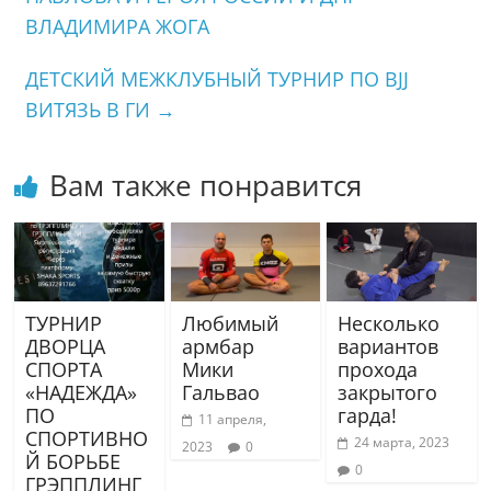
ВЛАДИМИРА ЖОГА
ДЕТСКИЙ МЕЖКЛУБНЫЙ ТУРНИР ПО BJJ
ВИТЯЗЬ В ГИ
→
Вам также понравится
ТУРНИР
Любимый
Несколько
ДВОРЦА
армбар
вариантов
СПОРТА
Мики
прохода
«НАДЕЖДА»
Гальвао
закрытого
ПО
гарда!
11 апреля,
СПОРТИВНО
24 марта, 2023
2023
0
Й БОРЬБЕ
0
ГРЭППЛИНГ