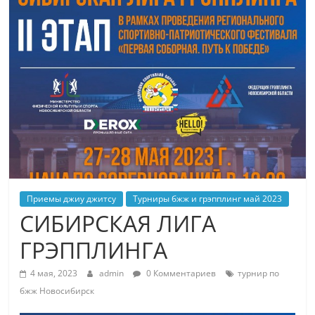
Приемы джиу джитсу
Турниры бжж и грэпплинг май 2023
СИБИРСКАЯ ЛИГА
ГРЭППЛИНГА
4 мая, 2023
admin
0 Комментариев
турнир по
бжж Новосибирск