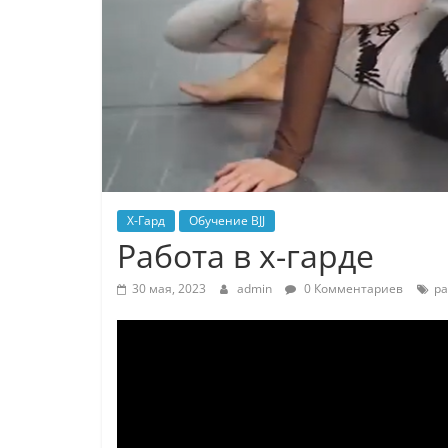
X-Гард
Обучение BJJ
Работа в x-гарде
30 мая, 2023
admin
0 Комментариев
ра