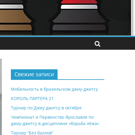
Свежие записи
Мобильность в бразильском джиу-джитсу
КОРОЛЬ ПАРТЕРА 21
Турнир по Джиу джитсу в октябре
Чемпионат и Первенство Ярославля по
джиу-джитсу в дисциплине «борьба лёжа»
Турнир “Без баллов”