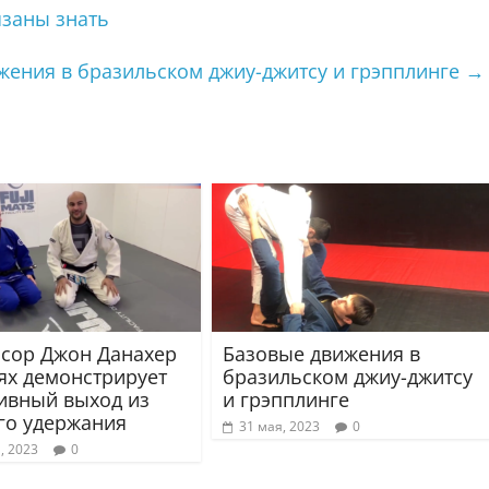
язаны знать
жения в бразильском джиу-джитсу и грэпплинге
→
сор Джон Данахер
Базовые движения в
лях демонстрирует
бразильском джиу-джитсу
ивный выход из
и грэпплинге
го удержания
31 мая, 2023
0
, 2023
0