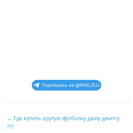
Подпишись на @MAD_BJJ
←
Где купить крутую футболку джиу джитсу
???