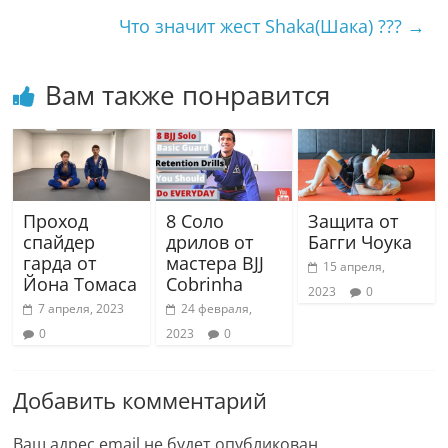
Что значит жест Shaka(Шака) ???
→
Вам также понравится
Проход
8 Соло
Защита от
спайдер
дрилов от
Багги Чоука
гарда от
мастера BJJ
15 апреля,
Йона Томаса
Cobrinha
2023
0
7 апреля, 2023
24 февраля,
0
2023
0
Добавить комментарий
Ваш адрес email не будет опубликован.