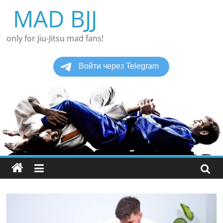
Перейти
MAD BJJ
к
содержимому
only for Jiu-Jitsu mad fans!