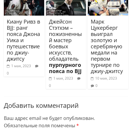
Киану Ривз в
Джейсон
Марк
BJJ: ранг
Стэтхэм –
Цукерберг
пояса Джона
пожизненны
выиграл
Уика и
й мастер
золотую и
путешествие
боевых
серебряную
по джиу-
искусств,
медали на
джитсу
обладатель
первом
пурпурного
турнире по
1 мая, 2023
пояса по BJJ
джиу-джитсу
0
1 мая, 2023
10 мая, 2023
0
0
Добавить комментарий
Ваш адрес email не будет опубликован.
Обязательные поля помечены
*