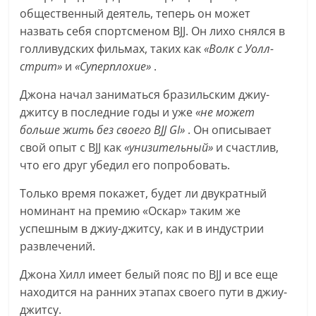
общественный деятель, теперь он может
назвать себя спортсменом BJJ. Он лихо снялся в
голливудских фильмах, таких как
«Волк с Уолл-
стрит»
и
«Суперплохие»
.
Джона начал заниматься бразильским джиу-
джитсу в последние годы и уже
«не может
больше жить без своего BJJ GI»
. Он описывает
свой опыт с BJJ как
«унизительный»
и счастлив,
что его друг убедил его попробовать.
Только время покажет, будет ли двукратный
номинант на премию «Оскар» таким же
успешным в джиу-джитсу, как и в индустрии
развлечений.
Джона Хилл имеет белый пояс по BJJ и все еще
находится на ранних этапах своего пути в джиу-
джитсу.