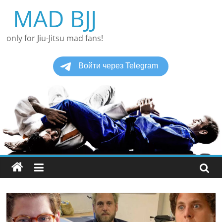
Перейти
MAD BJJ
к
содержимому
only for Jiu-Jitsu mad fans!