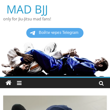
Перейти
MAD BJJ
к
содержимому
only for Jiu-Jitsu mad fans!