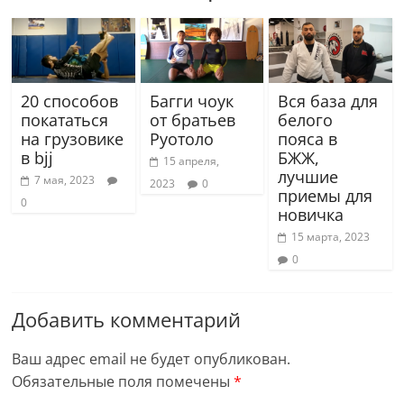
20 способов
Багги чоук
Вся база для
покататься
от братьев
белого
на грузовике
Руотоло
пояса в
в bjj
БЖЖ,
15 апреля,
лучшие
7 мая, 2023
2023
0
приемы для
0
новичка
15 марта, 2023
0
Добавить комментарий
Ваш адрес email не будет опубликован.
Обязательные поля помечены
*