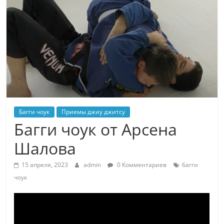
Багги чоук
Приемы джиу джитсу
Багги чоук от Арсена
Шалова
15 апреля, 2023
admin
0 Комментариев
багги
чоук