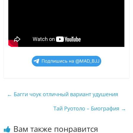
Подпишись на @MAD_BJJ
←
Багги чоук отличный вариант удушения
Тай Руотоло – Биография
→
Вам также понравится